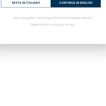
RESTA IN ITALIANO
CONTINUA IN ENGLISH
Vuoi navigare in una lingua diversa da quella rilevata?
Seleziona la tua lingua da qui: